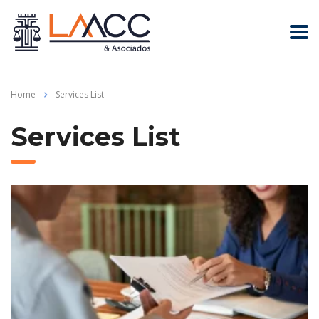
Home
Services List
Services List